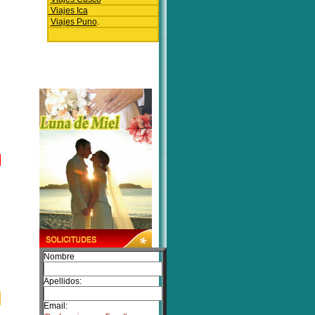
Viajes Ica
Viajes Puno
.
Nombre
Apellidos:
Email: