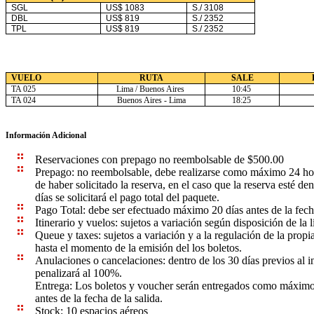
SGL
US$ 1083
S./ 3108
DBL
US$ 819
S./ 2352
TPL
US$ 819
S./ 2352
VUELO
RUTA
SALE
TA 025
Lima / Buenos Aires
10:45
TA 024
Buenos Aires - Lima
18:25
Información Adicional
Reservaciones con prepago no reembolsable de $500.00
Prepago: no reembolsable, debe realizarse como máximo 24 ho
de haber solicitado la reserva, en el caso que la reserva esté den
días se solicitará el pago total del paquete.
Pago Total: debe ser efectuado máximo 20 días antes de la fech
Itinerario y vuelos: sujetos a variación según disposición de la l
Queue y taxes: sujetos a variación y a la regulación de la propia
hasta el momento de la emisión del los boletos.
Anulaciones o cancelaciones: dentro de los 30 días previos al in
penalizará al 100%.
Entrega: Los boletos y voucher serán entregados como máximo
antes de la fecha de la salida.
Stock: 10 espacios aéreos