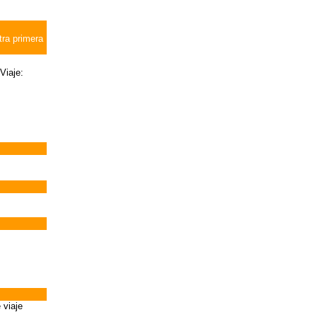
tra primera
Viaje:
 viaje