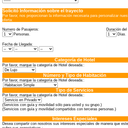
Solicitó Información sobre el trayecto
Por favor, nos proporcionan la información necesaria para personalizar nues
oferta:
Numero de Pasajeros:
Duración del 
Personas.
Días.
Fecha de Llegada:
Categoría de Hotel
Por favor, marque la categoría de Hotel deseada:
:
Número y Tipo de Habitación
Por favor, marque la categoría de Hotel deseada:
:
Tipo de Servicios
Por favor, marque la categoría de Hotel deseada:
:
(Servicios con guía y movilidad sólo para usted y su grupo.)
(Servicios con guía y movilidad compartidos con terceras personas.)
Intereses Especiales
Desea compartir con nosotros sus intereses especiales de manera que este
cubra sus expectativas.