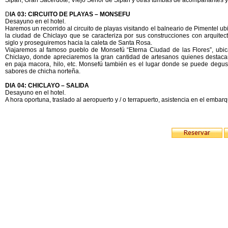
Sipán, Gran Sacerdote, Viejo Señor de Sipán y otras tumbas de acompañantes y
D
IA 03: CIRCUITO DE PLAYAS – MONSEFU
Desayuno en el hotel.
Haremos un recorrido al circuito de playas visitando el balneario de Pimentel u
la ciudad de Chiclayo que se caracteriza por sus construcciones con arquitec
siglo y proseguiremos hacia la caleta de Santa Rosa.
Viajaremos al famoso pueblo de Monsefú “Eterna Ciudad de las Flores”, ub
Chiclayo, donde apreciaremos la gran cantidad de artesanos quienes destacan
en paja macora, hilo, etc. Monsefú también es el lugar donde se puede degust
sabores de chicha norteña.
DIA 04: CHICLAYO – SALIDA
Desayuno en el hotel.
A hora oportuna, traslado al aeropuerto y / o terrapuerto, asistencia en el embarq