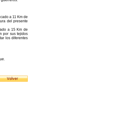
 guerreros.
bicado a 11 Km de
tura del presente
icado a 15 Km de
 por sus tejidos
ar los diferentes
ue.