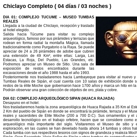
Chiclayo Completo ( 04 días / 03 noches )
DIA 01: COMPLEJO TUCUME – MUSEO TUMBAS
REALES
Llegada a la ciudad de Chiclayo, recepción y traslado
al hotel elegido.
Salida hacia Túcume para visitar su complejo
arqueológico, famoso por sus pirámides y terrazas que
rodean en forma radial la montaña Mágica, llamada
tradicionalmente como Purgatorio o la Raya. Se puede
apreciar de 24 a 26 pirámides de adobe que cubren
una extensión de 49 Km², entre ellas: Larga, Las
Estacas, La Roja, Del Pueblo, Las Grandes, etc.
Podremos apreciar un Museo de Sitio. Una sala de
exposición de restos encontrados durante las
excavaciones desde el año 1988 hasta el año 1993.
Posteriormente nos trasladaremos hacia Lambayeque para visitar al nuevo
Tumbas Reales de Sipán, el cual cuenta con 10 salas de exhibición donde s
restos de la élite Moche que gobernaron hace 1700 años y marca un hito en la h
Podrán observar una gran colección de objetos de oro, plata y cobre.
DIA 02: COMPLEJO ARQUEOLÓGICO SIPAN (HUACA RAJADA)
Desayuno en el hotel.
Nos trasladaremos hasta la zona arqueológica de Huaca Rajada a 35 Km al Este
2 Km del pueblo de Sipán en donde se encontrará la pirámide, terraza y el Mu
reales y sacerdotes de Elite Moche (200 a 700 D.C). Sus ornamentos y el 
desarrollo tecnológico en el trabajo orfebre, hacen que se considere como e
arqueológico más importante del siglo. Visitaremos el Museo de sitio y 
exploración, en las cuales se han develado hasta ahora 14 tumbas y otros ha
Cada tumba con sus respectivos tesoros con signos de grandeza y realeza Moch